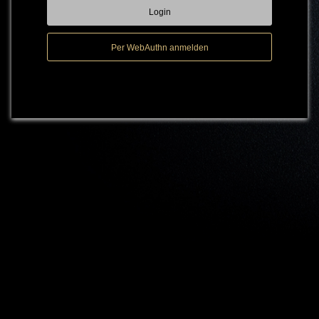
Login
Per WebAuthn anmelden